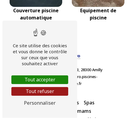
Couverture piscine
Equipement de
automatique
piscine
Ce site utilise des cookies
et vous donne le contrôle
sur ceux que vous
souhaitez activer
Route départementale 923, 28300 Amilly
02 37 32 98 12
airhydro.piscines-
Tout accepter
contact@orange.fr
Tout refuser
Accueil
Piscines
Spas
Personnaliser
Saunas et hammams
Equipements divers
Abris
Nos produits
Contact