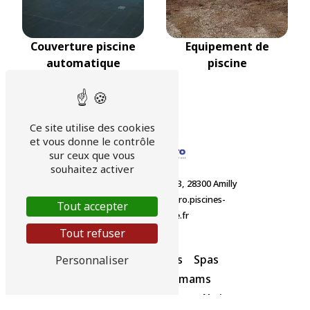
Couverture piscine
Equipement de
automatique
piscine
Ce site utilise des cookies
et vous donne le contrôle
sur ceux que vous
souhaitez activer
Route départementale 923, 28300 Amilly
02 37 32 98 12
airhydro.piscines-
Tout accepter
contact@orange.fr
Tout refuser
Accueil
Piscines
Spas
Personnaliser
Saunas et hammams
Equipements divers
Abris