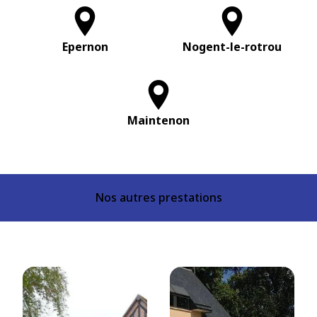
Epernon
Nogent-le-rotrou
Maintenon
Nos autres prestations