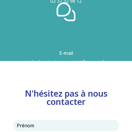
02 37 32 98 12
E-mail
airhydro.piscines-contact@orange.fr
N'hésitez pas à nous
contacter