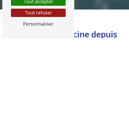
Tout accepter
Tout refuser
Personnaliser
Votre expert piscine depuis
1974
Contactez-nous pour bénéficier d’un devis
gratuit et donner vie à votre projet
Depuis 1974, Airhydro met son expertise au
service de vos
projets d’aménagement
extérieur et de bien-être.
Spécialiste
reconnu dans l’installation et l’entretien de
piscines, notre équipe accompagne
particuliers et professionnels avec des
solutions adaptées à chaque besoin. Grâce
à un
savoir-faire éprouvé et à des
équipements performants issus de