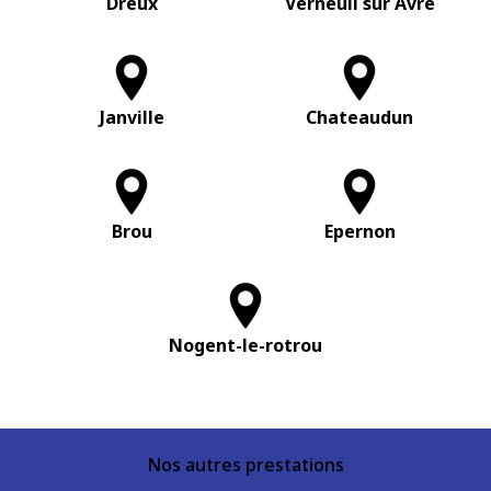
Dreux
Verneuil sur Avre
Janville
Chateaudun
Brou
Epernon
Nogent-le-rotrou
Nos autres prestations