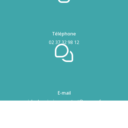
Téléphone
02 37 32 98 12
E-mail
airhydro.piscines-contact@orange.fr