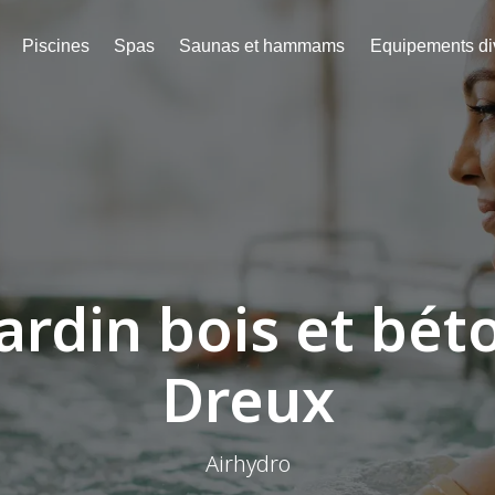
Piscines
Spas
Saunas et hammams
Equipements di
jardin bois et bét
Dreux
Airhydro