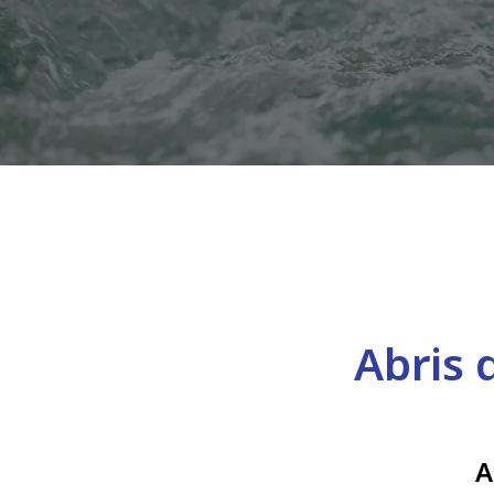
Abris 
A