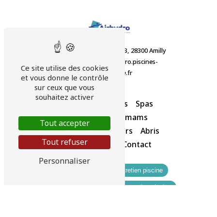
Route départementale 923, 28300 Amilly
02 37 32 98 12
airhydro.piscines-
Ce site utilise des cookies
contact@orange.fr
et vous donne le contrôle
sur ceux que vous
souhaitez activer
Accueil
Piscines
Spas
Saunas et hammams
Tout accepter
Equipements divers
Abris
Tout refuser
Nos produits
Contact
Personnaliser
Piscine couverte
Entretien piscine
Construction piscine
Rénovation piscine
Sauna
Spa
Hammam