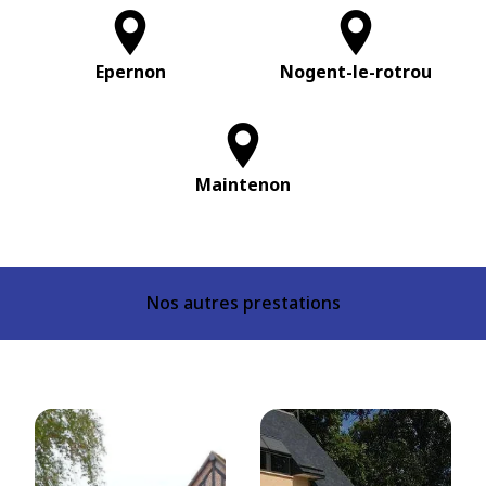
Epernon
Nogent-le-rotrou
Maintenon
Nos autres prestations