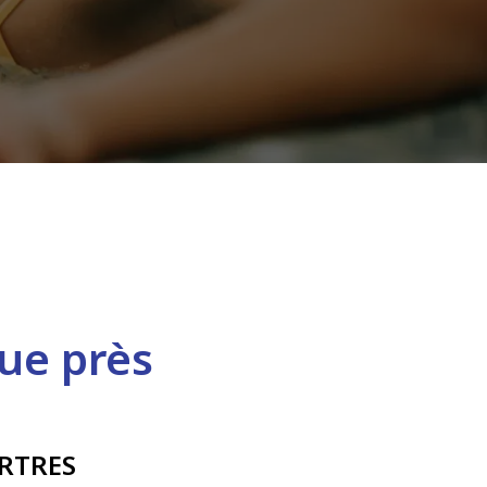
ue près
RTRES