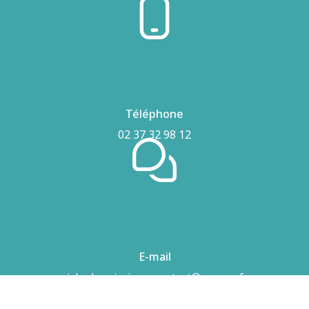
Téléphone
02 37 32 98 12
E-mail
airhydro.piscines-contact@orange.fr