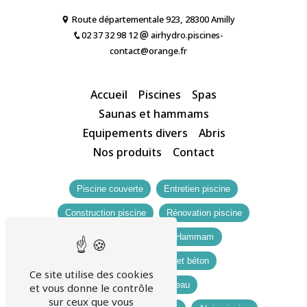
Route départementale 923, 28300 Amilly
02 37 32 98 12
airhydro.piscines-
contact@orange.fr
Accueil
Piscines
Spas
Saunas et hammams
Equipements divers
Abris
Nos produits
Contact
Piscine couverte
Entretien piscine
Construction piscine
Rénovation piscine
Sauna
Spa
Hammam
Abris de jardin bois et béton
Ce site utilise des cookies
Adoucisseur d'eau
et vous donne le contrôle
sur ceux que vous