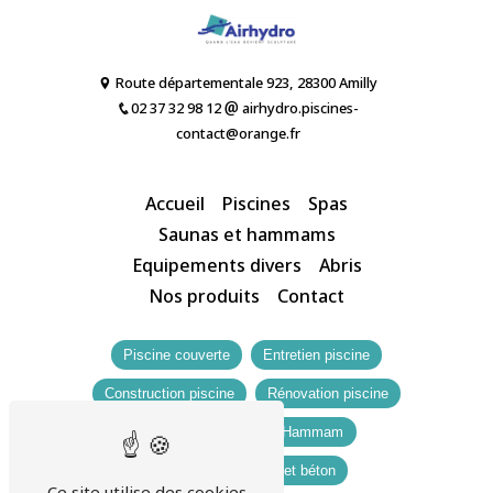
Route départementale 923, 28300 Amilly
02 37 32 98 12
airhydro.piscines-
contact@orange.fr
Accueil
Piscines
Spas
Saunas et hammams
Equipements divers
Abris
Nos produits
Contact
Piscine couverte
Entretien piscine
Construction piscine
Rénovation piscine
Sauna
Spa
Hammam
Abris de jardin bois et béton
Ce site utilise des cookies