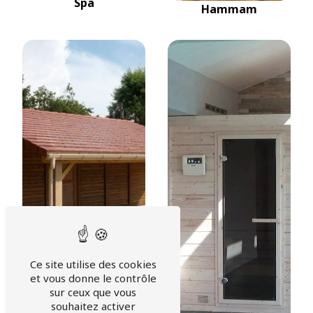
Spa
Hammam
Ce site utilise des cookies
et vous donne le contrôle
Abris de jardin bois et
sur ceux que vous
béton
souhaitez activer