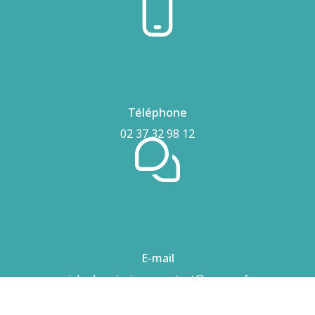
Téléphone
02 37 32 98 12
E-mail
airhydro.piscines-contact@orange.fr