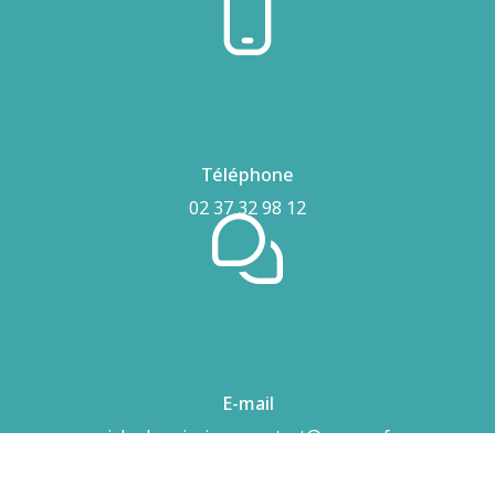
Téléphone
02 37 32 98 12
E-mail
airhydro.piscines-contact@orange.fr