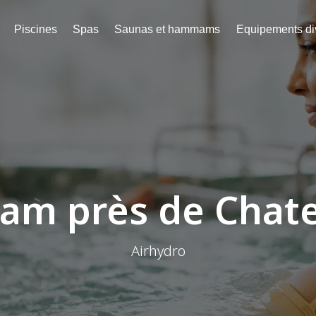
Piscines
Spas
Saunas et hammams
Equipements di
m près de Chat
Airhydro