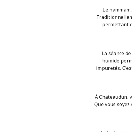
Le hammam, é
Traditionnellem
permettant d
La séance de
humide perme
impuretés. C'es
À Chateaudun, 
Que vous soyez 