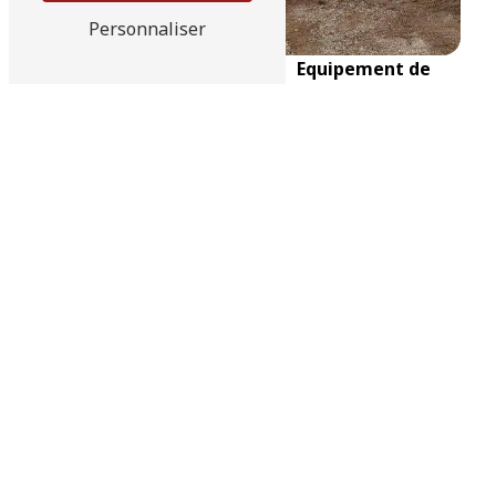
Personnaliser
Couverture piscine
Equipement de
automatique
piscine
Route départementale 923, 28300 Amilly
02 37 32 98 12
airhydro.piscines-
contact@orange.fr
Accueil
Piscines
Spas
Saunas et hammams
Equipements divers
Abris