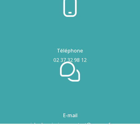
Téléphone
02 37 32 98 12
E-mail
airhydro.piscines-contact@orange.fr