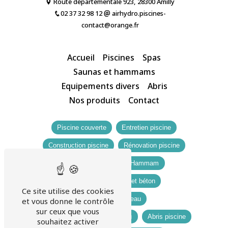
Route départementale 923, 28300 Amilly
02 37 32 98 12
airhydro.piscines-
contact@orange.fr
Accueil
Piscines
Spas
Saunas et hammams
Equipements divers
Abris
Nos produits
Contact
Piscine couverte
Entretien piscine
Construction piscine
Rénovation piscine
Sauna
Spa
Hammam
Abris de jardin bois et béton
Ce site utilise des cookies
Adoucisseur d'eau
et vous donne le contrôle
sur ceux que vous
Produits de traitement de l'eau
Abris piscine
souhaitez activer