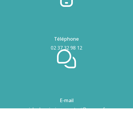
Téléphone
02 37 32 98 12
E-mail
airhydro.piscines-contact@orange.fr