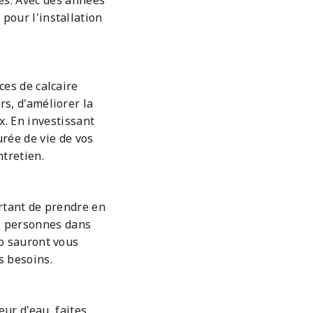
es. Avec des années
pour l'installation
ces de calcaire
s, d'améliorer la
x. En investissant
urée de vie de vos
tretien.
rtant de prendre en
de personnes dans
ro sauront vous
s besoins.
eur d'eau, faites