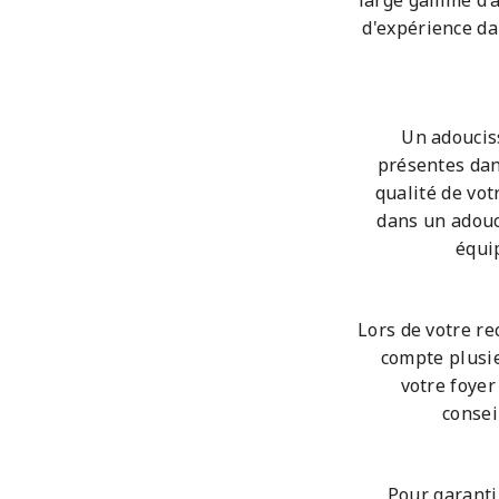
large gamme d'a
d'expérience da
Un adouciss
présentes dan
qualité de vot
dans un adouc
équi
Lors de votre r
compte plusie
votre foyer
consei
Pour garantir