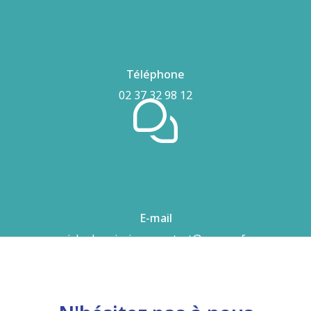
Téléphone
02 37 32 98 12
E-mail
airhydro.piscines-contact@orange.fr