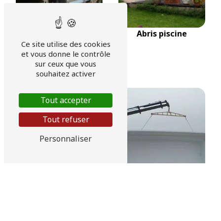
Abris piscine
Ce site utilise des cookies
et vous donne le contrôle
Produits de
sur ceux que vous
traitement de l'eau
souhaitez activer
Tout accepter
Tout refuser
Personnaliser