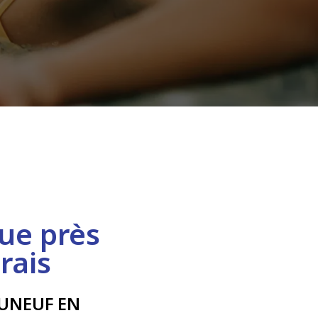
ue près
rais
UNEUF EN