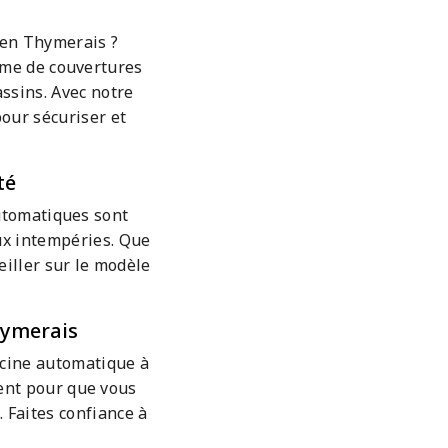
 en Thymerais ?
mme de couvertures
assins. Avec notre
pour sécuriser et
té
automatiques sont
ux intempéries. Que
eiller sur le modèle
hymerais
iscine automatique à
ent pour que vous
 Faites confiance à