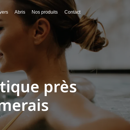
vers
Abris
Nos produits
Contact
tique près
merais