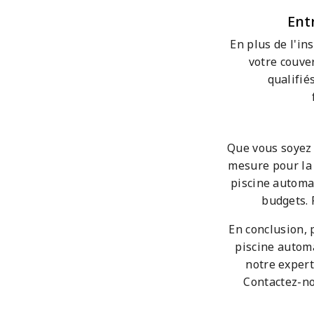
Ent
En plus de l'in
votre couve
qualifié
Que vous soyez 
mesure pour la 
piscine automat
budgets. 
En conclusion, 
piscine autom
notre experti
Contactez-no