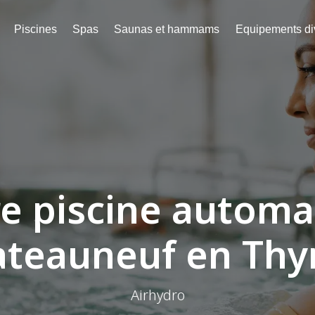
Piscines
Spas
Saunas et hammams
Equipements di
e piscine automa
ateauneuf en Thy
Airhydro