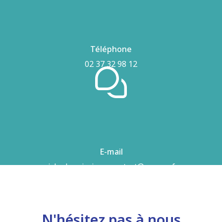
Téléphone
02 37 32 98 12
E-mail
airhydro.piscines-contact@orange.fr
N'hésitez pas à nous