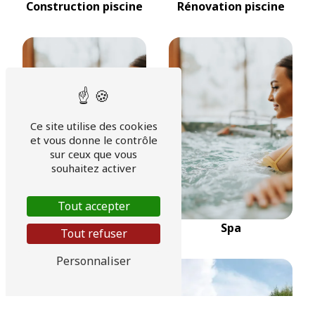
Construction piscine
Rénovation piscine
Ce site utilise des cookies
et vous donne le contrôle
sur ceux que vous
souhaitez activer
Tout accepter
Sauna
Spa
Tout refuser
Personnaliser